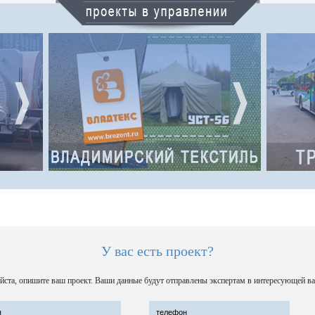
ВЛАДИМИРСКИЙ ТЕКСТИЛЬ
кий
Холдинговая компания «Владимирский
ров
текстиль» – промышленная группа,
троения.
осуществляющая производство
и сегодня
технических тканей, спецодежды,
нных
армейских палаток и др. изделий
технического назначения
Адрес интернет-сайта:
http://brezent.ru/
У вас есть проект?
ста, опишите ваш проект. Ваши данные будут отправлены экспертам в интересующей ва