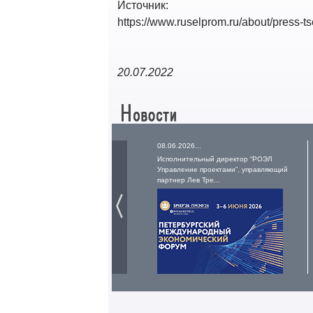
Источник:
https://www.ruselprom.ru/about/press-ts
20.07.2022
08.06.2026...
Исполнительный директор “РОЭЛ
Управление проектами”, управляющий
партнер Лев Тре...