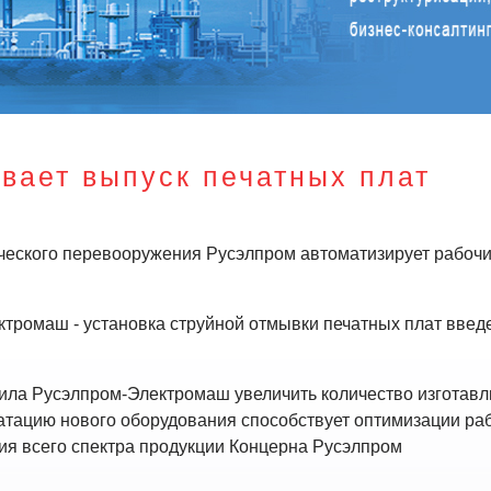
вает выпуск печатных плат
ческого перевооружения Русэлпром автоматизирует рабоч
ромаш - установка струйной отмывки печатных плат введе
ила Русэлпром-Электромаш увеличить количество изготавл
уатацию нового оборудования способствует оптимизации ра
ия всего спектра продукции Концерна Русэлпром