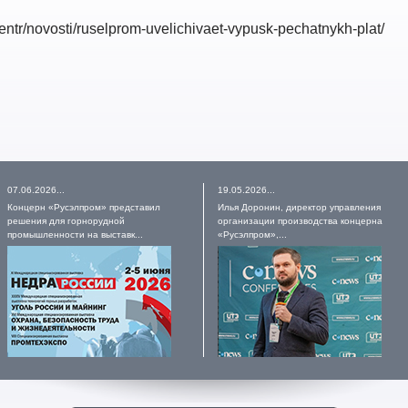
entr/novosti/ruselprom-uvelichivaet-vypusk-pechatnykh-plat/
07.06.2026...
19.05.2026...
Концерн «Русэлпром» представил
Илья Доронин, директор управления
решения для горнорудной
организации производства концерна
промышленности на выставк...
«Русэлпром»,...