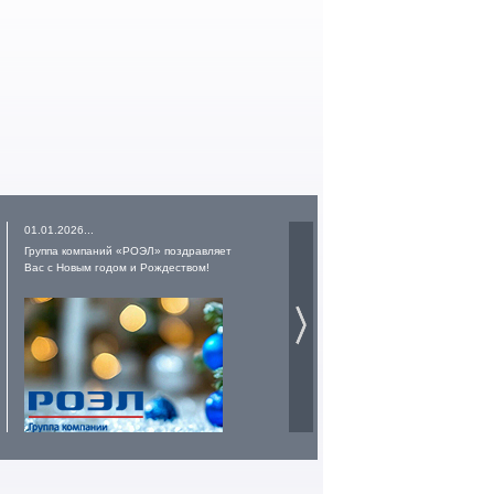
01.01.2026...
19.12.2025...
Группа компаний «РОЭЛ» поздравляет
Владимирскому электромоторному
Вас с Новым годом и Рождеством!
заводу 70 лет!