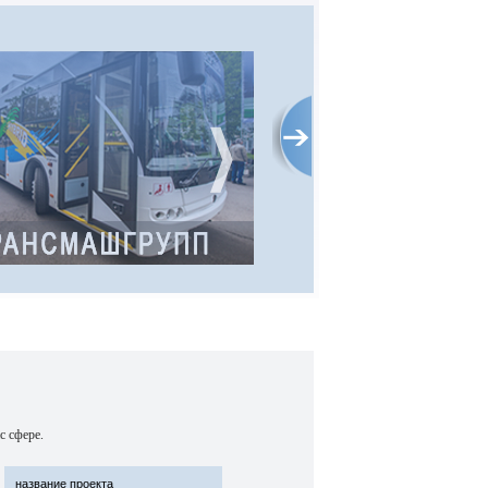
ТРАНСМАШГРУПП
Компания работает на рынке средств
транспорта с 2000 года. Сегодня
«Трансмаш Групп» входит в число
крупнейших поставщиков
транспортных средств в России.
с сфере.