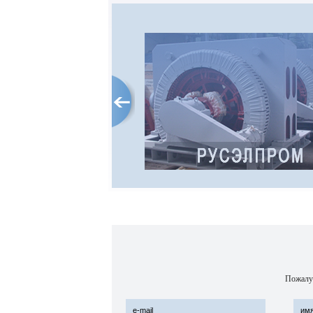
РУСЭЛПРОМ
Российский электротехничес
концерн входит в число лиде
российского электромашинос
Концерн основан в 1991 году 
объединяет 12 производстве
предприятий
Адрес интернет-сайта:
http://www.ruselprom.ru/
Пожалуй